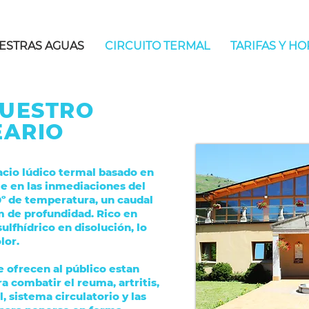
ESTRAS AGUAS
CIRCUITO TERMAL
TARIFAS Y H
NUESTRO
EARIO
acio lúdico termal basado en
e en las inmediaciones del
º de temperatura, un caudal
m de profundidad. Rico en
ulfhídrico en disolución, lo
olor.
e ofrecen al público estan
 combatir el reuma, artritis,
l, sistema circulatorio y las