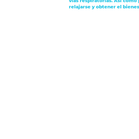
vías respiratorias. Así como
relajarse y obtener el biene