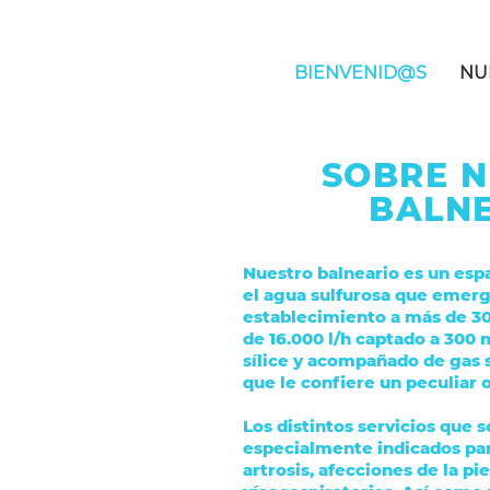
BIENVENID@S
NU
SOBRE 
BALN
Nuestro balneario es un esp
el agua sulfurosa que emerg
establecimiento a más de 30
de 16.000 l/h captado a 300 
sílice y acompañado de gas s
que le confiere un peculiar 
Los distintos servicios que s
especialmente indicados para
artrosis, afecciones de la pie